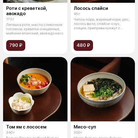
Роти с креветкой,
Лосось спайси
авокадо
45 г
170 г
Чипсы нори, жареный нори, рис,
лосось филе, спайси-соус,
Лепешка роти, масло сливочное
специи, приправа кунжут с
топленое, креветки очищенные,
кимчи,
майонез японский, авокадо хасс
790 ₽
480 ₽
Том ям с лососем
Мисо-суп
340 г
300 г
Бульон Том ям, рыбный бульон,
Мисо-бульон, даши-бульон,