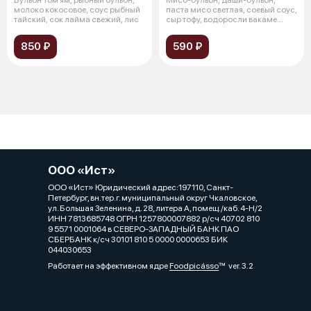
молоко кокосовое, соус рыбный
паста мисо светлая, соевый соус,
тайский, сок лайма свежий, лис
сыр тофу, водоросли вакаме
суше
850 ₽
590 ₽
ООО «Ист»
ООО «Ист» Юридический адрес:197110, Санкт-
Петербург, вн.тер.г. муниципальный округ Чкаловское,
ул. Большая Зеленина, д. 28, литера А, помещ./каб. 4-Н/2
ИНН 7813685748 ОГРН 1257800007882 р/сч 40702 810
9 5571 0001064 в СЕВЕРО-ЗАПАДНЫЙ БАНК ПАО
СБЕРБАНК к/сч 30101 810 5 0000 0000653 БИК
044030653
Работает на эффективном ядре
Foodpicásso
ver. 3.2