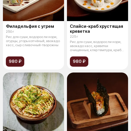
Филадельфия с угрем
Спайси-краб хрустящая
креветка
250 г
225 г
Рис для суши, водоросли нори,
огурцы, угорь копчёный, авокадо
Рис для суши, водоросли нори,
хасс, сыр сливочный-творожны
авокадо хасс, креветки
очищенные, кляр темпура, краб
роза, с
980 ₽
980 ₽