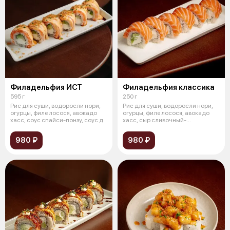
Филадельфия ИСТ
Филадельфия классика
595 г
250 г
Рис для суши, водоросли нори,
Рис для суши, водоросли нори,
огурцы, филе лосося, авокадо
огурцы, филе лосося, авокадо
хасс, соус спайси-понзу, соус д
хасс, сыр сливочный-
творожный,
980 ₽
980 ₽