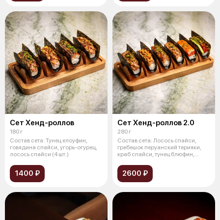
Сет Хенд-роллов
Сет Хенд-роллов 2.0
180 г
280 г
Состав сета: Тунец елоуфин,
Состав сета: Лосось спайси,
говядина спайси, угорь-огурец,
гребешок перуанский терияки,
лосось спайси (4 шт.)
краб спайси, тунец блюфин,
обожже
1400 ₽
2600 ₽