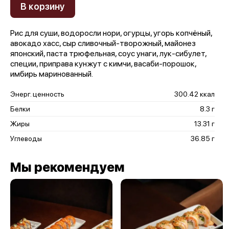
В корзину
Рис для суши, водоросли нори, огурцы, угорь копчёный,
авокадо хасс, сыр сливочный-творожный, майонез
японский, паста трюфельная, соус унаги, лук-сибулет,
специи, приправа кунжут с кимчи, васаби-порошок,
имбирь маринованный.
Энерг. ценность
300.42 ккал
Белки
8.3 г
Жиры
13.31 г
Углеводы
36.85 г
Мы рекомендуем