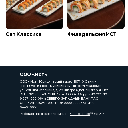
Сет Классика
Филадельфия ИСТ
ООО «Ист»
ООО «Ист» Юридический адрес:197110, Санкт-
Петербург, вн.тер.г. муниципальный округ Чкаловское,
ул. Большая Зеленина, д. 28, литера А, помещ./каб. 4-Н/2
ИНН 7813685748 ОГРН 1257800007882 р/сч 40702 810
9 5571 0001064 в СЕВЕРО-ЗАПАДНЫЙ БАНК ПАО
СБЕРБАНК к/сч 30101 810 5 0000 0000653 БИК
044030653
Работает на эффективном ядре
Foodpicásso
ver. 3.2