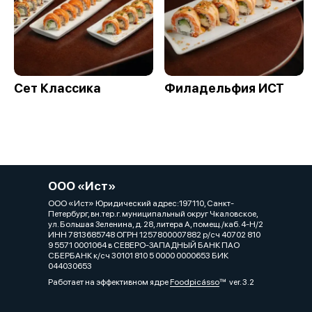
Сет Классика
Филадельфия ИСТ
ООО «Ист»
ООО «Ист» Юридический адрес:197110, Санкт-
Петербург, вн.тер.г. муниципальный округ Чкаловское,
ул. Большая Зеленина, д. 28, литера А, помещ./каб. 4-Н/2
ИНН 7813685748 ОГРН 1257800007882 р/сч 40702 810
9 5571 0001064 в СЕВЕРО-ЗАПАДНЫЙ БАНК ПАО
СБЕРБАНК к/сч 30101 810 5 0000 0000653 БИК
044030653
Работает на эффективном ядре
Foodpicásso
ver. 3.2