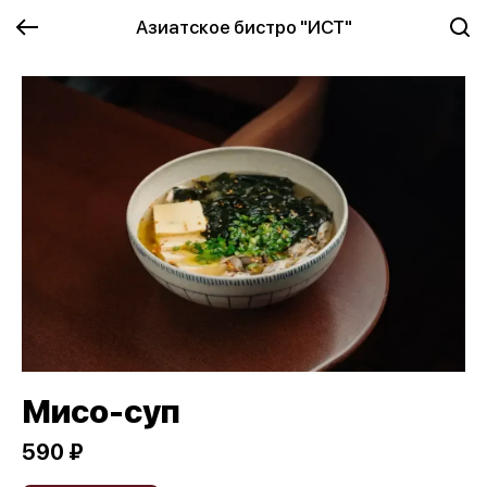
Азиатское бистро "ИСТ"
Мисо-суп
590 ₽