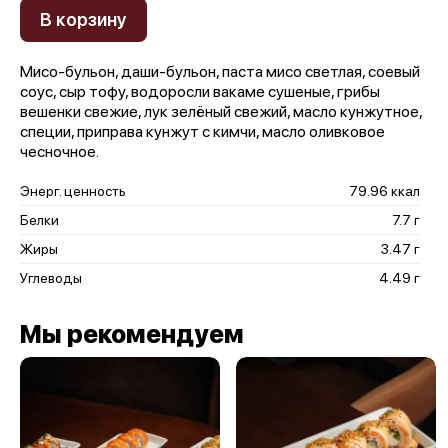
В корзину
Мисо-бульон, даши-бульон, паста мисо светлая, соевый
соус, сыр тофу, водоросли вакаме сушеные, грибы
вешенки свежие, лук зелёный свежий, масло кунжутное,
специи, приправа кунжут с кимчи, масло оливковое
чесночное.
Энерг. ценность
79.96 ккал
Белки
7.7 г
Жиры
3.47 г
Углеводы
4.49 г
Мы рекомендуем