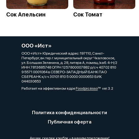
Сок Апельсин
Сок Томат
ООО «Ист»
ООО «Ист» Юридический адрес:197110, Санкт-
Петербург, вн.тер.г. муниципальный округ Чкаловское,
ул. Большая Зеленина, д. 28, литера А, помещ./каб. 4-Н/2
ИНН 7813685748 ОГРН 1257800007882 р/сч 40702 810
9 5571 0001064 в СЕВЕРО-ЗАПАДНЫЙ БАНК ПАО
СБЕРБАНК к/сч 30101 810 5 0000 0000653 БИК
044030653
Работает на эффективном ядре
Foodpicásso
ver. 3.2
Политика конфиденциальности
Публичная оферта
Акции, скидки, кэшбэк − в нашем приложении!