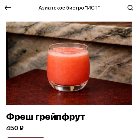
Азиатское бистро "ИСТ"
Фреш грейпфрут
450 ₽