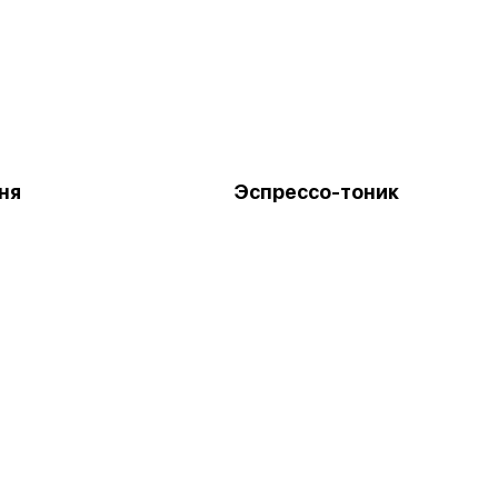
ня
Эспрессо-тоник