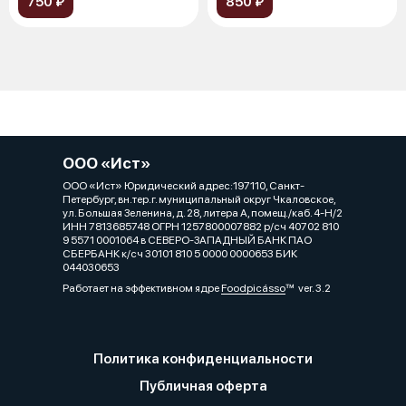
750 ₽
850 ₽
ООО «Ист»
ООО «Ист» Юридический адрес:197110, Санкт-
Петербург, вн.тер.г. муниципальный округ Чкаловское,
ул. Большая Зеленина, д. 28, литера А, помещ./каб. 4-Н/2
ИНН 7813685748 ОГРН 1257800007882 р/сч 40702 810
9 5571 0001064 в СЕВЕРО-ЗАПАДНЫЙ БАНК ПАО
СБЕРБАНК к/сч 30101 810 5 0000 0000653 БИК
044030653
Работает на эффективном ядре
Foodpicásso
ver. 3.2
Политика конфиденциальности
Публичная оферта