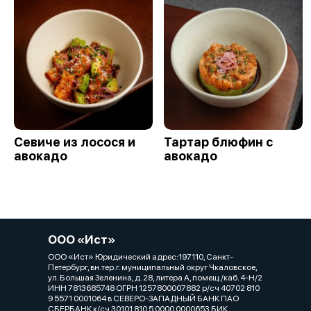
Севиче из лосося и
Тартар блюфин с
авокадо
авокадо
ООО «Ист»
ООО «Ист» Юридический адрес:197110, Санкт-
Петербург, вн.тер.г. муниципальный округ Чкаловское,
ул. Большая Зеленина, д. 28, литера А, помещ./каб. 4-Н/2
ИНН 7813685748 ОГРН 1257800007882 р/сч 40702 810
9 5571 0001064 в СЕВЕРО-ЗАПАДНЫЙ БАНК ПАО
СБЕРБАНК к/сч 30101 810 5 0000 0000653 БИК