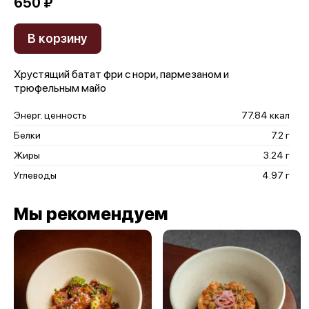
650 ₽
В корзину
Хрустящий батат фри с нори, пармезаном и
трюфельным майо
Энерг. ценность
77.84 ккал
Белки
7.2 г
Жиры
3.24 г
Углеводы
4.97 г
Мы рекомендуем