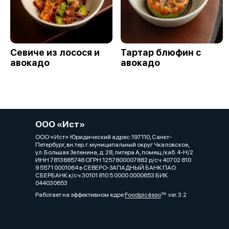
Севиче из лосося и
Тартар блюфин с
авокадо
авокадо
ООО «Ист»
ООО «Ист» Юридический адрес:197110, Санкт-
Петербург, вн.тер.г. муниципальный округ Чкаловское,
ул. Большая Зеленина, д. 28, литера А, помещ./каб. 4-Н/2
ИНН 7813685748 ОГРН 1257800007882 р/сч 40702 810
9 5571 0001064 в СЕВЕРО-ЗАПАДНЫЙ БАНК ПАО
СБЕРБАНК к/сч 30101 810 5 0000 0000653 БИК
044030653
Работает на эффективном ядре
Foodpicásso
ver. 3.2