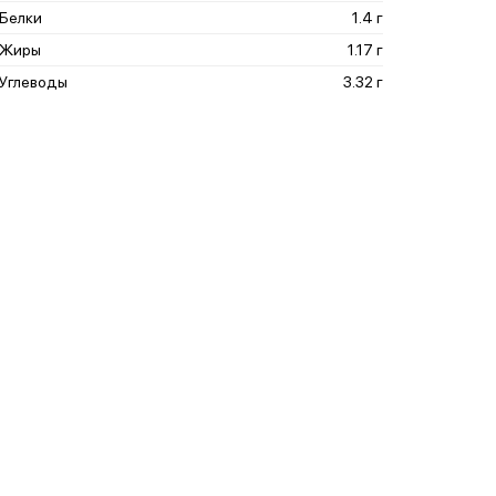
Белки
1.4 г
Жиры
1.17 г
Углеводы
3.32 г