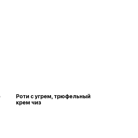
о
Роти с угрем, трюфельный
крем чиз