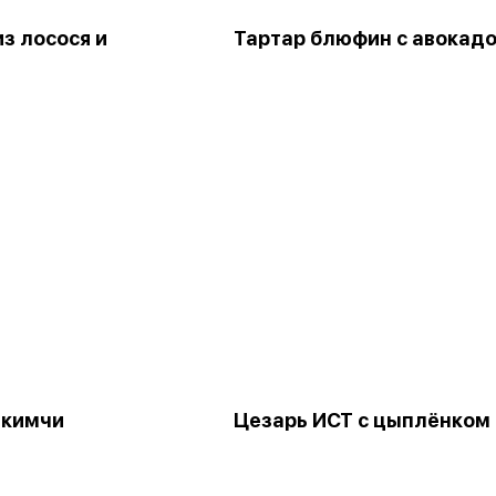
з лосося и
Тартар блюфин с авокад
 кимчи
Цезарь ИСТ с цыплёнком