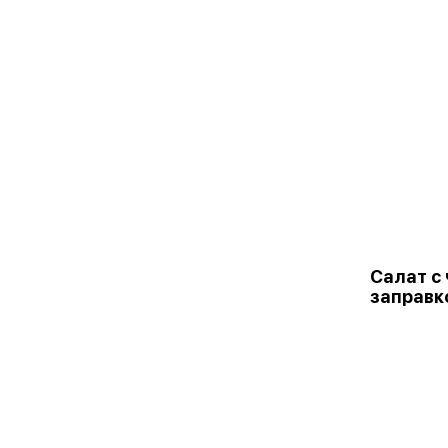
Салат с 
заправк