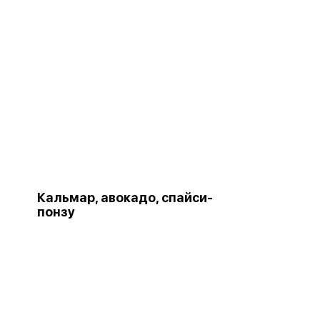
Кальмар, авокадо, спайси-
понзу