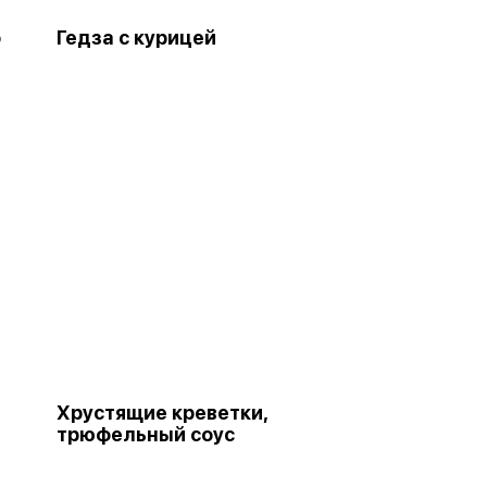
о
Гедза с курицей
Хрустящие креветки,
трюфельный соус