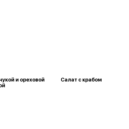
чукой и ореховой
Салат с крабом
ой