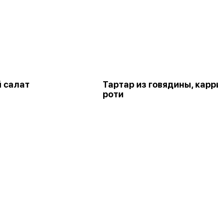
 салат
Тартар из говядины, карр
роти