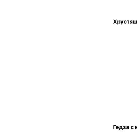
Хрустящ
Гедза с