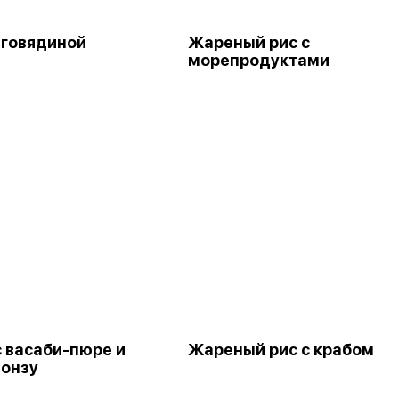
 говядиной
Жареный рис с
морепродуктами
с васаби-пюре и
Жареный рис с крабом
понзу