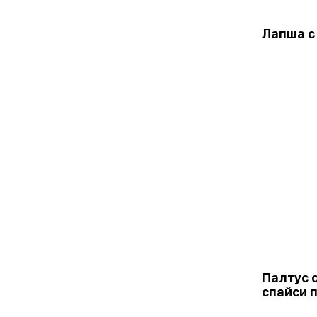
Лапша с
Палтус 
спайси 