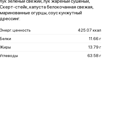
лук зелёный свежий, лук жареный сушёный,
Скерт-стейк, капуста белокочанная свежая,
маринованные огурцы, соус кунжутный
дрессинг.
Энерг. ценность
425.07 ккал
Белки
11.66 г
Жиры
13.79 г
Углеводы
63.58 г