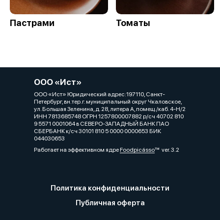
Пастрами
Томаты
ООО «Ист»
ООО «Ист» Юридический адрес:197110, Санкт-
Петербург, вн.тер.г. муниципальный округ Чкаловское,
ул. Большая Зеленина, д. 28, литера А, помещ./каб. 4-Н/2
ИНН 7813685748 ОГРН 1257800007882 р/сч 40702 810
9 5571 0001064 в СЕВЕРО-ЗАПАДНЫЙ БАНК ПАО
СБЕРБАНК к/сч 30101 810 5 0000 0000653 БИК
044030653
Работает на эффективном ядре
Foodpicásso
ver. 3.2
Политика конфиденциальности
Публичная оферта