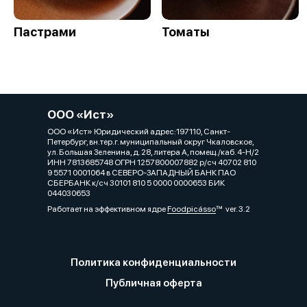
Пастрами
Томаты
ООО «Ист»
ООО «Ист» Юридический адрес:197110, Санкт-
Петербург, вн.тер.г. муниципальный округ Чкаловское,
ул. Большая Зеленина, д. 28, литера А, помещ./каб. 4-Н/2
ИНН 7813685748 ОГРН 1257800007882 р/сч 40702 810
9 5571 0001064 в СЕВЕРО-ЗАПАДНЫЙ БАНК ПАО
СБЕРБАНК к/сч 30101 810 5 0000 0000653 БИК
044030653
Работает на эффективном ядре
Foodpicásso
ver. 3.2
Политика конфиденциальности
Публичная оферта