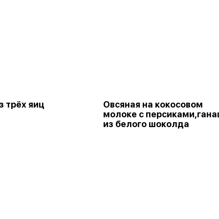
з трёх яиц
Овсяная на кокосовом
молоке с персиками,ган
из белого шоколда