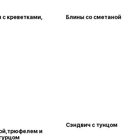
 с креветками,
Блины со сметаной
Сэндвич с тунцом
ой,трюфелем и
гурцом