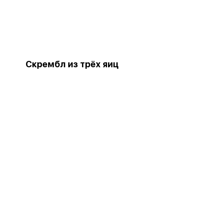
Скрембл из трёх яиц