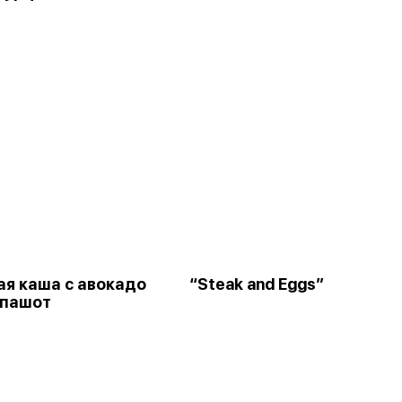
ая каша с авокадо
“Steak and Eggs”
 пашот