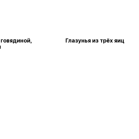
 говядиной,
Глазунья из трёх яиц
я