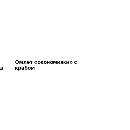
Омлет «окономияки» с
аш
крабом