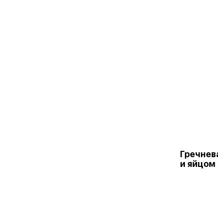
Гречнев
и яйцом