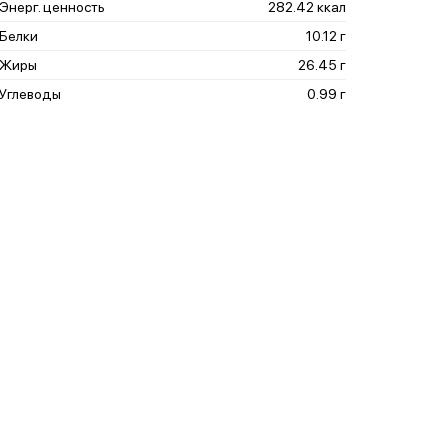
Энерг. ценность
282.42 ккал
Белки
10.12 г
Жиры
26.45 г
Углеводы
0.99 г